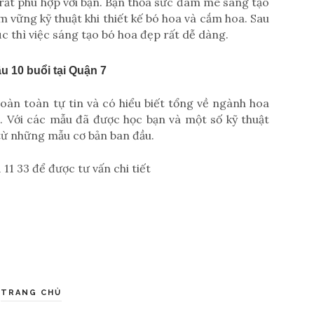
 rất phù hợp với bạn. Bạn thỏa sức đam mê sáng tạo
 vững kỹ thuật khi thiết kế bó hoa và cắm hoa. Sau
ục thì việc sáng tạo bó hoa đẹp rất dễ dàng.
 10 buổi tại Quận 7
oàn toàn tự tin và có hiểu biết tổng về ngành hoa
i . Với các mẫu đã được học bạn và một số kỹ thuật
từ những mẫu cơ bản ban đầu.
 11 33 để được tư vấn chi tiết
TRANG CHỦ