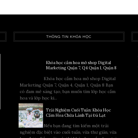
THÔNG TIN KHÓA HỌC
Khóa học cắm hoa mở shop Digital
Marketing Quận 7, Q4 Quận 1, Quận 8
Khóa học cắm hoa mở shop Digital
Marketing Quận 7, Quận 4, Quận 1, Quận 8 Bạn
có đam mê sáng tạo, bạn muốn tìm lớp học cắm
hoa và lớp học ki...
Trải Nghiệm Cuối Tuần: Khóa Học
Cắm Hoa Chữa Lành Tại Đà Lạt
Nếu bạn đang tìm kiếm một trải
nghiệm đặc biệt vào cuối tuần, vừa thư giãn, vừa