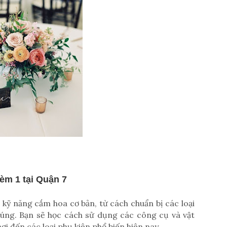
èm 1 tại Quận 7
ỹ năng cắm hoa cơ bản, từ cách chuẩn bị các loại
úng. Bạn sẽ học cách sử dụng các công cụ và vật
nơi đến các loại phụ kiện phổ biến hiện nay.