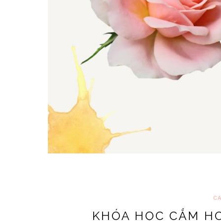
CA
KHÓA HỌC CẮM HO