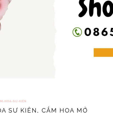
M-HOA-SU-KIEN
A SỰ KIỆN, CẮM HOA MỞ