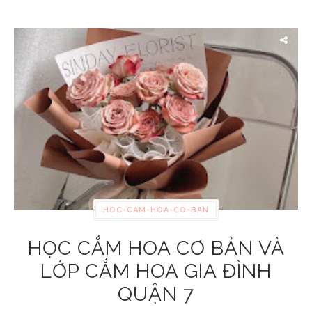
HOC-CAM-HOA-CO-BAN
HỌC CẮM HOA CƠ BẢN VÀ
LỚP CẮM HOA GIA ĐÌNH
QUẬN 7