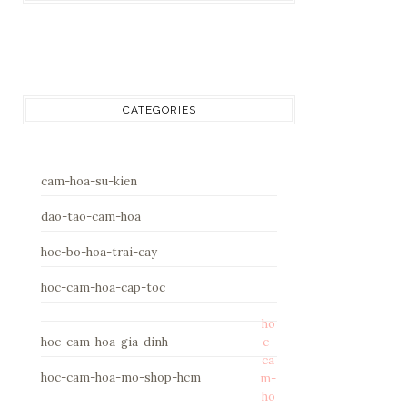
CATEGORIES
cam-hoa-su-kien
dao-tao-cam-hoa
hoc-bo-hoa-trai-cay
hoc-cam-hoa-cap-toc
ho
hoc-cam-hoa-gia-dinh
c-
ca
hoc-cam-hoa-mo-shop-hcm
m-
ho