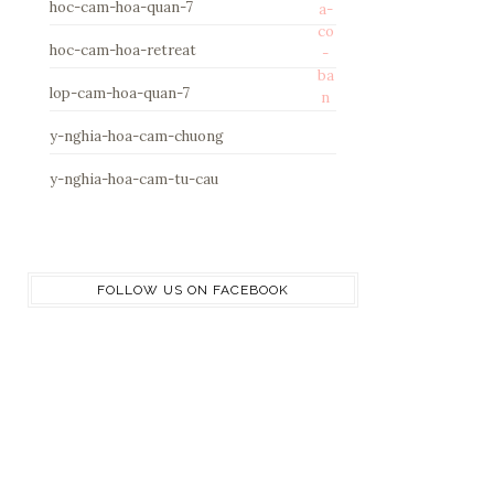
hoc-cam-hoa-quan-7
a-
co
hoc-cam-hoa-retreat
-
ba
lop-cam-hoa-quan-7
n
y-nghia-hoa-cam-chuong
y-nghia-hoa-cam-tu-cau
FOLLOW US ON FACEBOOK