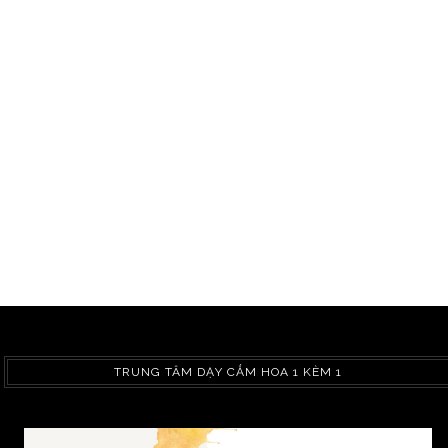
TRUNG TÂM DẠY CẮM HOA 1 KÈM 1